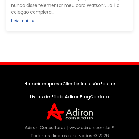
nunca disse “elementar meu caro Watson”. Já li a
coleção completa…
Leia mais »
Home
A empresa
Clientes
Inclusão
Equipe
Livros de Fábio Adiron
Blog
Contato
Adiron Consultores | www.adiron.com.br ®
Todos os direitos reservados © 2026