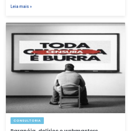
Leia mais »
CONSULTORIA
Paranóia, delírios e webmasters