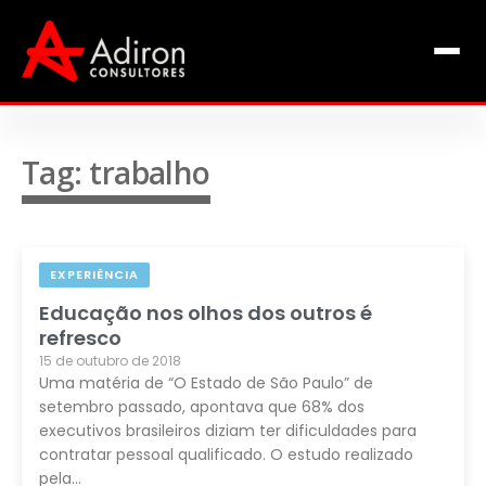
Clientes
Inclusão
Equipe
Tag: trabalho
Livros de Fábio Adiron
Blog
EXPERIÊNCIA
Contato
Educação nos olhos dos outros é
refresco
15 de outubro de 2018
Uma matéria de “O Estado de São Paulo” de
setembro passado, apontava que 68% dos
executivos brasileiros diziam ter dificuldades para
contratar pessoal qualificado. O estudo realizado
pela…