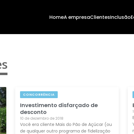
Home
A empresa
Clientes
Inclusão
E
es
CONCORRÊNCIA
Investimento disfarçado de
desconto
10 de dezembro de 2018
Você era cliente Mais do Pão de Açúcar (ou
de qualquer outro programa de fidelização