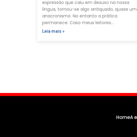
expressão que caiu em desuso na nossa
língua, tornou-se algo antiquado, quase um
anacronismo. No entanto a prática
permanece. Caso meus leitores…
Leia mais »
Paginação
de
posts
Home
A 