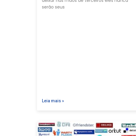
deixar nas mãos de terceiros eles nunca
serão seus
Leia mais »