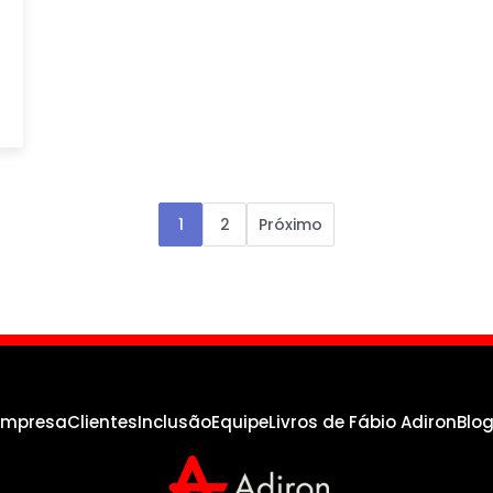
1
2
Próximo
empresa
Clientes
Inclusão
Equipe
Livros de Fábio Adiron
Blo