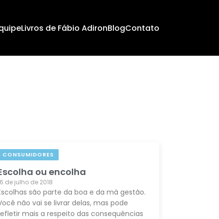
quipe
Livros de Fábio Adiron
Blog
Contato
CONSUMIDORES
Escolha ou encolha
16 de julho de 2018
Escolhas são parte da boa e da má gestão.
Você não vai se livrar delas, mas pode
refletir mais a respeito das consequências